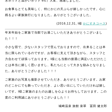
水ポットと温かいポット etc）大変、感激しました。
お食事もとても美味しく、特にかにの天ぷらが嬉しかったです。心に
残るよい家族旅行になりました。ありがとうございました。
(2016,12,31, I様
かにすきコース
)
年末年始をご家族で当館でお過ごしいただきありがとうございまし
た！！！
小さな宿で、少ないスタッフで営んでおりますので、出来ることは本
当に限られているのですが、お客様に支えて頂きながら、スタッフと
力合わせて頑張っております。I様にも当館の接遇に満足いただけたこ
とは本当に嬉しく思いますし、
私たちにとって大きな励みとなりまし
た。ありがとうございました！！！
ご家族のお写真も撮影させていただき、ありがとうございます。お家
のどこかにでも飾っていただき、よい思い出にしていただければ嬉し
いです。I様ご家族のまたのお越しを心よりお待ちしております。この
度のご利用誠にありがとうございました！！
城崎温泉 旅館 泉翠 冨田 健太郎