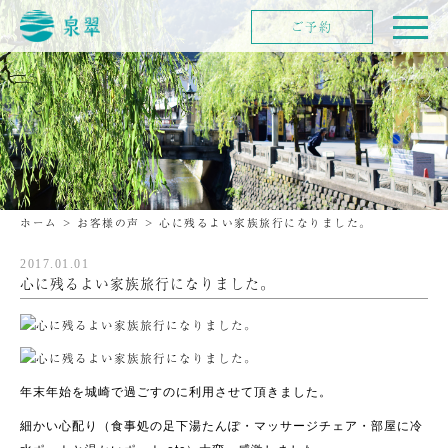
ご予約
ホーム
>
お客様の声
>
心に残るよい家族旅行になりました。
2017.01.01
心に残るよい家族旅行になりました。
年末年始を城崎で過ごすのに利用させて頂きました。
細かい心配り（食事処の足下湯たんぽ・マッサージチェア・部屋に冷