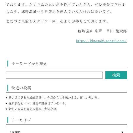
ております。たくさんの思い出を作っていただき、ぜひ機会ございま
したら、城崎温泉へも再び足を運んでいただければ幸いです。
またのご来館をスタッフ一同、心よりお待ちしております。
城崎温泉 泉翠 冨田 健太郎
https://kinosaki-sensui.com/
キーワードから検索
最近の投稿
幼い頃に訪れた城崎温泉へ。今だからこそ味わえる、新しい思い出。
温泉旅行という、最高の誕生日プレゼント。
新しい家族を迎える前の、大切な旅。
アーカイブ