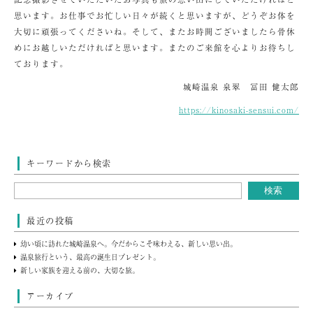
思います。お仕事でお忙しい日々が続くと思いますが、どうぞお体を
大切に頑張ってくださいね。そして、またお時間ございましたら骨休
めにお越しいただければと思います。またのご来館を心よりお待ちし
ております。
城崎温泉 泉翠 冨田 健太郎
https://kinosaki-sensui.com/
キーワードから検索
最近の投稿
幼い頃に訪れた城崎温泉へ。今だからこそ味わえる、新しい思い出。
温泉旅行という、最高の誕生日プレゼント。
新しい家族を迎える前の、大切な旅。
アーカイブ