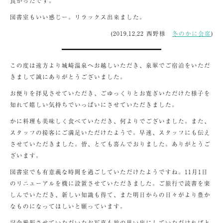
良かったです。
図書室もいい感じー。リラックス出来ました。
(2019,12,22 西野様
冬のかに会席
)
この度は遠方より城崎温泉へお越しいただき、泉翠でご宿泊をいただ
きまして誠にありがとうございました。
お便りを拝見させていただき、ごゆっくりとお寛ぎいただけた様子を
知れて嬉しい気持ちでいっぱいにさせていただきました。
かに料理も美味しく食べていただき、何よりでございました。また、
スタッフの接客にご満足いただけたようで。早速、スタッフにも伝え
させていただきました。皆、とても喜んでおりました。ありがとうご
ざいます。
図書室でも有意義な時間を過ごしていただけたようですね。11月1日
のリニューアルを機に設置させていただきました。ご旅行で読書を楽
しんでいただき、新しい知識も得て、また明日からの日々がより豊か
なものになってほしいと願っています。
記念撮影させていただいたお写真も旅の思い出にしていただければと