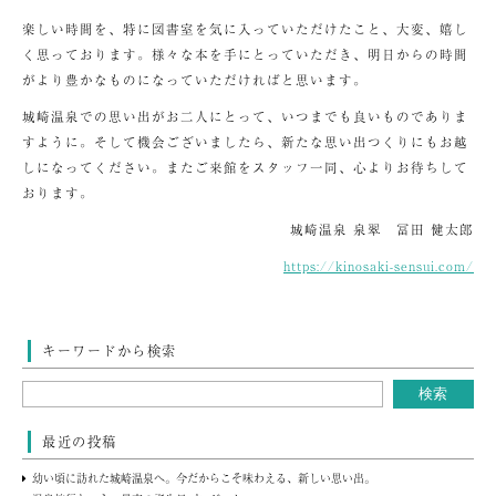
楽しい時間を、特に図書室を気に入っていただけたこと、大変、嬉し
く思っております。様々な本を手にとっていただき、明日からの時間
がより豊かなものになっていただければと思います。
城崎温泉での思い出がお二人にとって、いつまでも良いものでありま
すように。そして機会ございましたら、新たな思い出つくりにもお越
しになってください。またご来館をスタッフ一同、心よりお待ちして
おります。
城崎温泉 泉翠 冨田 健太郎
https://kinosaki-sensui.com/
キーワードから検索
最近の投稿
幼い頃に訪れた城崎温泉へ。今だからこそ味わえる、新しい思い出。