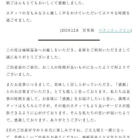
朝ごはんもとてもおいしくて感動しました。
スタッフの方もみなさん優しく声をかけていただいてステキな時間を
過ごせました。
(2019,12,8 宮里様
マタニティプラン
)
この度は城崎温泉へお越しをいただき、泉翠をご利用いただきまして
誠にありがとうございました。
ご出産前のご旅行。お二人の時間が良いものになったようで何よりで
ございました。
またお食事につきまして、美味しく召し上がっていただき、「感動」
とのお言葉までいただき、とても嬉しく思っております。私たちは食
事の時間を通して、お客様に「感動」をお届けしたいと思い、調理ス
タッフはもちろんですが、その他のスタッフもより良いサービスが提
供できるように心がけております。そんな私たちの思いが届いたよう
で、感激しております。ありがとうございました。
3月のご出産が今から本当に楽しみですね。ご主人様と一緒になっ
て、素晴らしいご出産をお迎えください。城崎温泉より元気なお子さ