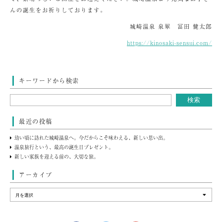
んの誕生をお祈りしております。
城崎温泉 泉翠 冨田 健太郎
https://kinosaki-sensui.com/
キーワードから検索
最近の投稿
幼い頃に訪れた城崎温泉へ。今だからこそ味わえる、新しい思い出。
温泉旅行という、最高の誕生日プレゼント。
新しい家族を迎える前の、大切な旅。
アーカイブ