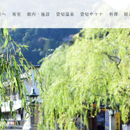
方へ
客室
館内・施設
貸切温泉
貸切サウナ
料理
周