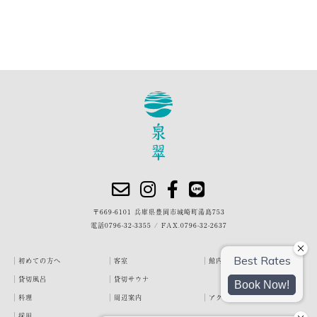
〒669-6101 兵庫県豊岡市城崎町湯島753
電話
0796-32-3355
/
FAX.0796-32-2637
初めての方へ
客室
館内・施設
貸切風呂
貸切サウナ
料理
周辺案内
アクセス
採用