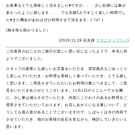
お食事もとても美味しく頂きました♥ですが、、、少し妊婦には量が
多かったように感じます、、、でも夫婦2人ですごく楽しい時間でし
た♥また機会があればぜひ利用させて頂きます。( ^ω^ )
(抱き枕も助かりました）
(2019,11,29 石丸様
マタニティプラン
)
ご出産前のお二人のご旅行が楽しい思い出になったようで、本当に何
よりでございました。
スタッフの接客にも嬉しいお言葉をいただき、貸切風呂もごゆっくり
と楽しんでいただき、お料理も美味しく食べていただき、とても嬉し
く思います。ご用意させていただいたお料理の量につきまして、ご意
見をいただきありがとうございます。11月1日のリニューアルを機
に、少し量は減らさせていただき、内容にこだわりのあるお料理をご
用意させていただいております。お召しあがりになる量について、ど
うしても個人差があることでございますので、しばらくは今の内容で
させていただき、他のお客様の反応を見ながら、検討していきたいと
思います。