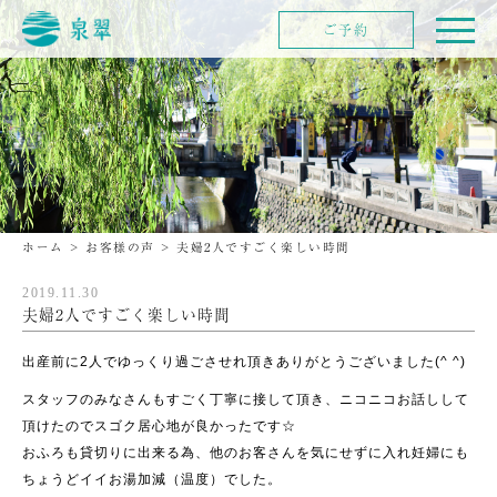
ご予約
ホーム
>
お客様の声
>
夫婦2人ですごく楽しい時間
2019.11.30
夫婦2人ですごく楽しい時間
出産前に2人でゆっくり過ごさせれ頂きありがとうございました(^ ^)
スタッフのみなさんもすごく丁寧に接して頂き、ニコニコお話しして
頂けたのでスゴク居心地が良かったです☆
おふろも貸切りに出来る為、他のお客さんを気にせずに入れ妊婦にも
ちょうどイイお湯加減（温度）でした。