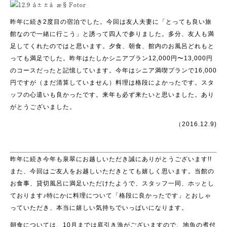
昨年に続き2度目の宿泊でした。今回は友人夫妻に「とっても良い旅
館なので一緒に行こう」と誘って四人で参りました。多分、友人も満
足してくれたのではと思います。夕食、朝食、館内のお風呂どれもと
っても満足でした。昨年はたしかシニアプラン12,000円〜13,000円
のコースだったと記憶しています。今年はシニア満喫プランで16,000
円ですが（まだ清算していません）料理は格段によかったです。スタ
ッフの心遣いも良かったです。来年も必ず来たいと思いました。あり
がとうございました。
（2016.12.9)
昨年に続き今年も泉翠にお越しいただき誠にありがとうございます!!
また、今回はご友人をお越しいただきとても嬉しく思います。当館の
お食事、貸切風呂に満足いただけたようで、スタッフ一同、ホッとし
ております♪特にかに料理について「格段に良かったです」とおしゃ
っていただき、本当に嬉しい気持ちでいっぱいになります。
朝食については、10月までは底引き漁がございますので、地魚の煮付