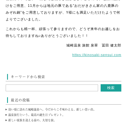
けをご用意、11月からは地元の豚である”おだがきさん家の八鹿豚の
みぞれ鍋”をご用意しておりますが、Y様にも満足いただけたようで何
よりでございました。
これからも精一杯、頑張って参りますので、どうぞ来年のお越しをお
待ちしておりますね♪ありがとうございました！！
城崎温泉 旅館 泉翠 冨田 健太郎
https://kinosaki-sensui.com
キーワードから検索
最近の投稿
幼い頃に訪れた城崎温泉へ。今だからこそ味わえる、新しい思い出。
温泉旅行という、最高の誕生日プレゼント。
新しい家族を迎える前の、大切な旅。