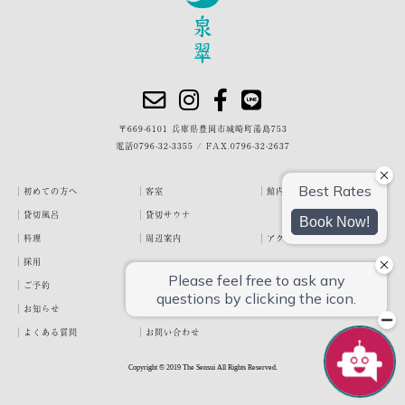
〒669-6101 兵庫県豊岡市城崎町湯島753
電話
0796-32-3355
/
FAX.0796-32-2637
初めての方へ
客室
館内・施設
貸切風呂
貸切サウナ
料理
周辺案内
アクセス
採用
ご予約
宿泊約款
プライバシーポリシー
お知らせ
お客様の声
泉翠ブログ
よくある質問
お問い合わせ
Copyright © 2019 The Sensui All Rights Reserved.