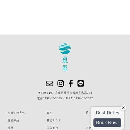
〒669-6101 兵庫県豊岡市城崎町湯島753
電話
0796-32-3355
/
FAX.0796-32-2637
初めての方へ
客室
館内・施設
貸切風呂
貸切サウナ
料理
周辺案内
アクセス