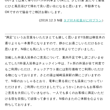
OUTまでは無く帰りのバスor列車までOkだと”さとの湯”あたりで最後
にひと風呂浴びて帰れて良い思い出になると思います。半額券でも
OKですので協会でご検討お願いします。
(2016.12.3 N様
タグ付き松葉がに付プラン
）
”満足”というお言葉をいただきとても嬉しく思います!!当館は柳並木の
通りよりも一本裏手になりますので、静かにお過ごしいただけるかと
思います。N様にも気に入っていただき何よりでございました。
頂戴した外湯入浴券のご意見について、案内不足で申し訳ございませ
んでした!!外湯入浴券はチェックイン中は、7ヶ所の外湯が全て何度で
もご利用いただけ、チェックアウト後には割引価格でご利用いただけ
る物になっております。さとの湯は城崎温泉駅の隣にございますの
で、N様のおっしゃるとおり、電車に乗る前にでも温泉につかってい
ただけます。ご利用いただけましたでしょうか♪これからもお客様の
ご意見を大切にしていきながら、一人でも多くのお客様に満足いただ
ける宿を目指して頑張って参ります。N様のまたのご来館を心よりお
待ちしております。