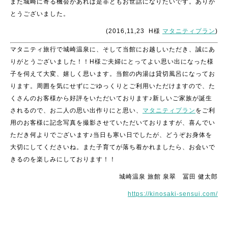
また城崎に寄る機会があれば是非ともお世話になりたいです。ありが
とうございました。
(2016,11,23 H様
マタニティプラン
)
マタニティ旅行で城崎温泉に、そして当館にお越しいただき、誠にあ
りがとうございました！！H様ご夫婦にとってよい思い出になった様
子を伺えて大変、嬉しく思います。当館の内湯は貸切風呂になってお
ります。周囲を気にせずにごゆっくりとご利用いただけますので、た
くさんのお客様から好評をいただいております♪新しいご家族が誕生
されるので、お二人の思い出作りにと思い、
マタニティプラン
をご利
用のお客様に記念写真を撮影させていただいておりますが、喜んでい
ただき何よりでございます♪当日も寒い日でしたが、どうぞお身体を
大切にしてくださいね。また子育てが落ち着かれましたら、お会いで
きるのを楽しみにしております！！
城崎温泉 旅館 泉翠 冨田 健太郎
https://kinosaki-sensui.com/