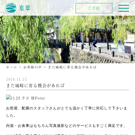
ご予約
ホーム
>
お客様の声
>
また城崎に寄る機会があれば
2016.11.25
また城崎に寄る機会があれば
お部屋、配膳のスタッフさんがとても温かく丁寧に対応して下さいま
した。
内湯・お食事はもちろん写真撮影などのサービスもすごく満足です。