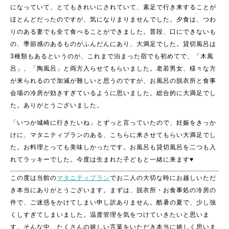
になっていて、とてもきれいにされていて、素足で行き来することが
ほとんどだったのですが、気になりまりませんでした。夕食は、つわ
りのある妻でも全て食べることができました。普段、口にできないも
の、季節感のあるものがふんだんにあり、大満足でした。貸切風呂は
3種類もあるというのが、これまで泊まった宿でも初めてで、「木風
呂」、「陶風呂」と両方入らせてもらいました。老若男女、様々な方
が来られるので加減が難しいと思うのですが、お風呂の脱衣所と食事
会場の冷房が効きすぎているように思いました。総合的に大満足でし
た。ありがとうございました。
「いつか城崎に行きたいね」とずっと言っていたので、妊娠をきっか
けに、マタニティプランのある、こちらに来させてもらい大満足でし
た。お料理とっても美味しかったです。お風呂も貸切風呂を二つも入
れてラッキーでした。今度は生まれた子どもと一緒に来ます♥
この度は当館の
マタニティプラン
でお二人の大切な時にお越しいただ
き本当にありがとうございます。まずは、脱衣所・お食事処の冷房の
件で、ご迷惑をかけてしまい申し訳ありません。酷暑の夏で、少し強
くしすぎてしまいました。温度管理を気をつけていきたいと思いま
す。そんな中、たくさんの嬉しい言葉をいただき本当に嬉しく思いま