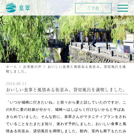
ご予約
ホーム
>
お客様の声
>
おいしい食事と風情ある街並み、貸切風呂を満
喫しました。
2016.08.11
おいしい食事と風情ある街並み、貸切風呂を満喫しました。
「いつか城崎に行きたいね」と前々から妻と話していたのですが、こ
の6月に妻の妊娠が分かり、城崎へはしばらく行けないかもと半ばあ
きらめていました。そんな折に、泉翠さんがマタニティプランをされ
ていることをたまたま知り、迷わず予約しました。おいしい食事と風
情ある街並み、貸切風呂を満喫しました。館内、室内も廊下もたたみ