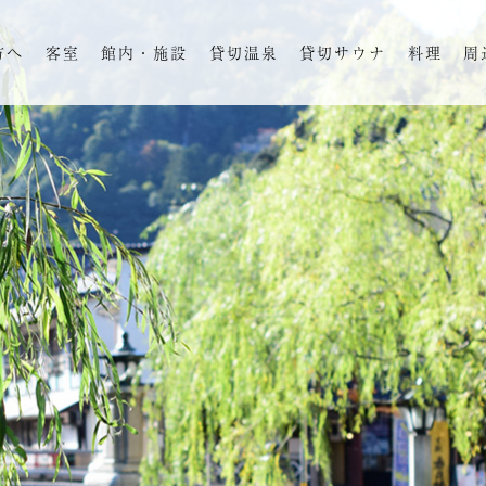
方へ
客室
館内・施設
貸切温泉
貸切サウナ
料理
周