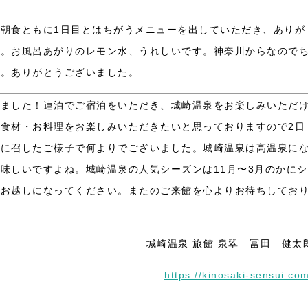
朝食ともに1日目とはちがうメニューを出していただき、ありが
す。お風呂あがりのレモン水、うれしいです。神奈川からなので
す。ありがとうございました。
いました！連泊でご宿泊をいただき、城崎温泉をお楽しみいただ
食材・お料理をお楽しみいただきたいと思っておりますので2日
気に召したご様子で何よりでございました。城崎温泉は高温泉に
味しいですよね。城崎温泉の人気シーズンは11月〜3月のかにシ
ひお越しになってください。またのご来館を心よりお待ちしてお
城崎温泉 旅館 泉翠 冨田 健太
https://kinosaki-sensui.co