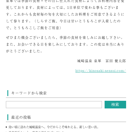
泉翠では季節の食材＝その日に仕入れた食材によってお料理内容を変
更しております。食材によっては、1日単位で変わる事もございま
す。これからも食材毎の旬を大切にしたお料理をご用意できるように
して参ります。（しらすご飯、今日は甘いとうもろこが入荷したの
で、とうもろこしご飯をご用意）
ぜひまた機会ございましたら、季節の食材を楽しみにお越し下さい。
また、お会いできる日を楽しみにしております。この度は本当にあり
がとうございました。
城崎温泉 泉翠 冨田 健太郎
https://kinosaki-sensui.com/
キーワードから検索
最近の投稿
幼い頃に訪れた城崎温泉へ。今だからこそ味わえる、新しい思い出。