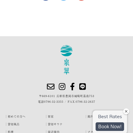
〒669-6101 兵庫県豊岡市城崎町湯島753
電話
0796-32-3355
/
FAX.0796-32-2637
初めての方へ
客室
館内・施設
貸切風呂
貸切サウナ
料理
周辺案内
アクセス