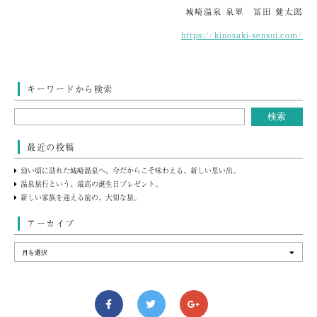
城崎温泉 泉翠 冨田 健太郎
https://kinosaki-sensui.com/
キーワードから検索
最近の投稿
幼い頃に訪れた城崎温泉へ。今だからこそ味わえる、新しい思い出。
温泉旅行という、最高の誕生日プレゼント。
新しい家族を迎える前の、大切な旅。
アーカイブ