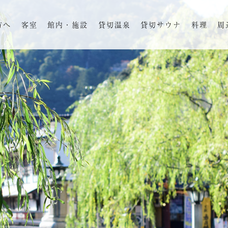
方へ
客室
館内・施設
貸切温泉
貸切サウナ
料理
周