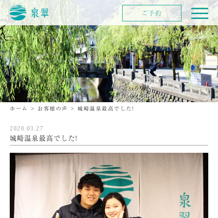
ご予約
ホーム
>
お客様の声
>
城崎温泉最高でした!
2020.03.27
城崎温泉最高でした!