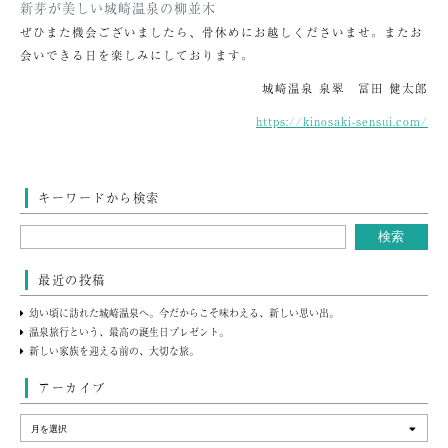
新芽が美しい城崎温泉の柳並木
ぜひまた機会ございましたら、骨休めにお越しくださいませ。またお
会いできる日を楽しみにしております。
城崎温泉 泉翠 冨田 健太郎
https://kinosaki-sensui.com/
キーワードから検索
最近の投稿
幼い頃に訪れた城崎温泉へ。今だからこそ味わえる、新しい思い出。
温泉旅行という、最高の誕生日プレゼント。
新しい家族を迎える前の、大切な旅。
アーカイブ