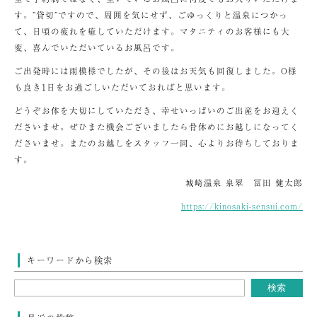
す。”貸切”ですので、周囲を気にせず、ごゆっくりと温泉につかっ
て、日頃の疲れを癒していただけます。マタニティのお客様にも大
変、喜んでいただいているお風呂です。
ご出発時には雨模様でしたが、その後はお天気も回復しました。O様
も良き1日をお過ごしいただいておればと思います。
どうぞお体を大切にしていただき、幸せいっぱいのご出産をお迎えく
ださいませ。ぜひまた機会ございましたら骨休めにお越しになってく
ださいませ。またのお越しをスタッフ一同、心よりお待ちしておりま
す。
城崎温泉 泉翠 冨田 健太郎
https://kinosaki-sensui.com/
キーワードから検索