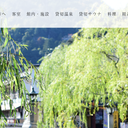
方へ
客室
館内・施設
貸切温泉
貸切サウナ
料理
周