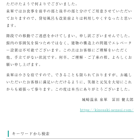
ただけたようで何よりでございました。
泉翠ではお食事を前半の部と後半の部と分けてご用意させていただい
ておりますので、貸切風呂も改装前よりは利用しやくすなったと思い
ます。
階段での移動でご迷惑をかけてしまい、申し訳ございませんでした。
館内の雰囲気を保つためではなく、建物の構造上の問題でエレベータ
ー設置は不可能でございます。この点はお客様にご理解をいただく
他、手立てがない状況です。何卒、ご理解・ご了承の程、よろしくお
願い申し上げます。
泉翠は小さな宿ですので、できることも限られておりますが、お越し
いただいたお客様に満足いただけるように、笑顔と元気を大切にこれ
からも頑張って参ります。この度は本当にありがとうございました。
城崎温泉 泉翠 冨田 健太郎
https://kinosaki-sensui.com/
キーワードから検索