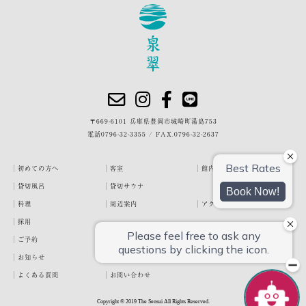
〒669-6101 兵庫県豊岡市城崎町湯島753
電話
0796-32-3355
/
FAX.0796-32-2637
初めての方へ
客室
館内・施設
貸切風呂
貸切サウナ
料理
周辺案内
アクセス
採用
ご予約
宿泊約款
プライバシーポリシー
お知らせ
お客様の声
泉翠ブログ
よくある質問
お問い合わせ
Copyright © 2019 The Sensui All Rights Reserved.