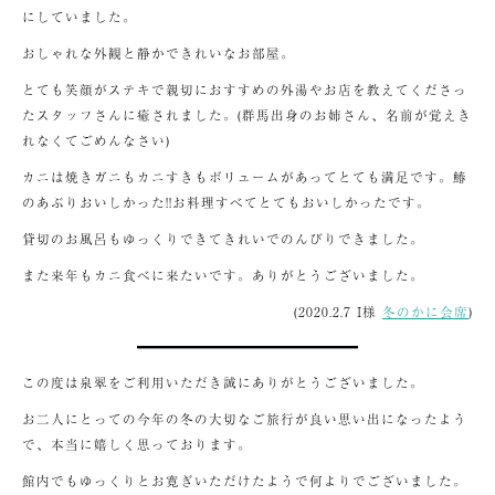
にしていました。
おしゃれな外観と静かできれいなお部屋。
とても笑顔がステキで親切におすすめの外湯やお店を教えてくださっ
たスタッフさんに癒されました。(群馬出身のお姉さん、名前が覚えき
れなくてごめんなさい)
カニは焼きガニもカニすきもボリュームがあってとても満足です。鰆
のあぶりおいしかった!!お料理すべてとてもおいしかったです。
貸切のお風呂もゆっくりできてきれいでのんびりできました。
また来年もカニ食べに来たいです。ありがとうございました。
(2020.2.7 I様
冬のかに会席
)
この度は泉翠をご利用いただき誠にありがとうございました。
お二人にとっての今年の冬の大切なご旅行が良い思い出になったよう
で、本当に嬉しく思っております。
館内でもゆっくりとお寛ぎいただけたようで何よりでございました。