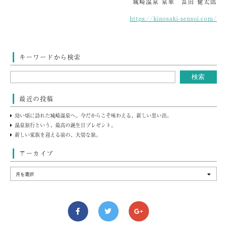
城崎温泉 泉翠 冨田 健太郎
https://kinosaki-sensui.com/
キーワードから検索
最近の投稿
幼い頃に訪れた城崎温泉へ。今だからこそ味わえる、新しい思い出。
温泉旅行という、最高の誕生日プレゼント。
新しい家族を迎える前の、大切な旅。
アーカイブ