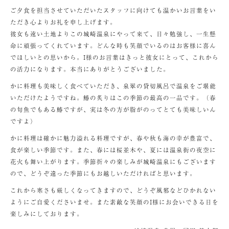
ご夕食を担当させていただいたスタッフに向けても温かいお言葉をい
ただき心よりお礼を申し上げます。
彼女も遠い土地よりこの城崎温泉にやって来て、日々勉強し、一生懸
命に頑張ってくれています。どんな時も笑顔でいるのはお客様に喜ん
でほしいとの思いから。I様のお言葉はきっと彼女にとって、これから
の活力になります。本当にありがとうございました。
かに料理も美味しく食べていただき、泉翠の貸切風呂で温泉をご堪能
いただけたようですね。鰆の炙りはこの季節の最高の一品です。（春
の旬魚でもある鰆ですが、実は冬の方が脂がのってとても美味しいん
ですよ）
かに料理は確かに魅力溢れる料理ですが、春や秋も海の幸が豊富で、
食が楽しい季節です。また、春には桜並木や、夏には温泉街の夜空に
花火も舞い上がります。季節折々の楽しみが城崎温泉にもございます
ので、どうぞ違った季節にもお越しいただければと思います。
これから寒さも厳しくなってきますので、どうぞ風邪などひかれない
ようにご自愛くださいませ。また素敵な笑顔のI様にお会いできる日を
楽しみにしております。