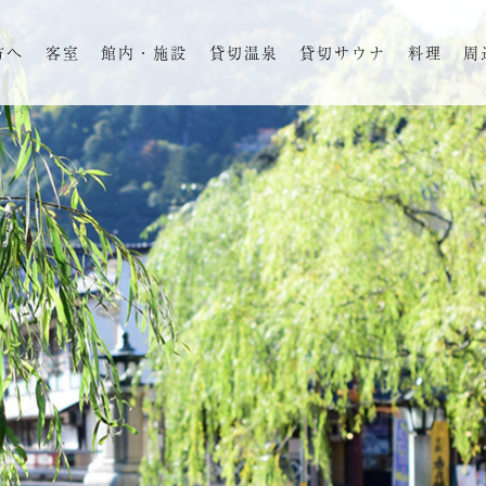
方へ
客室
館内・施設
貸切温泉
貸切サウナ
料理
周