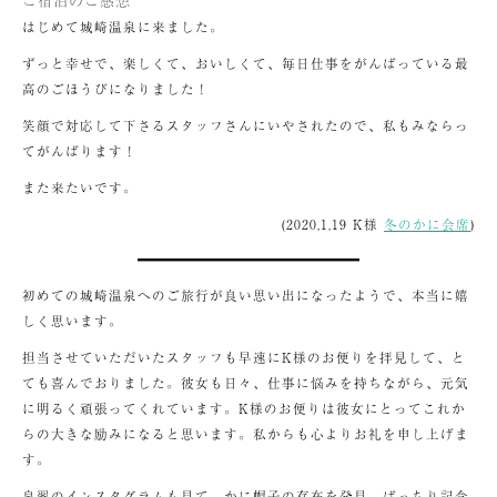
はじめて城崎温泉に来ました。
ずっと幸せで、楽しくて、おいしくて、毎日仕事をがんばっている最
高のごほうびになりました！
笑顔で対応して下さるスタッフさんにいやされたので、私もみならっ
てがんばります！
また来たいです。
(2020,1,19 K様
冬のかに会席
)
初めての城崎温泉へのご旅行が良い思い出になったようで、本当に嬉
しく思います。
担当させていただいたスタッフも早速にK様のお便りを拝見して、と
ても喜んでおりました。彼女も日々、仕事に悩みを持ちながら、元気
に明るく頑張ってくれています。K様のお便りは彼女にとってこれか
らの大きな励みになると思います。私からも心よりお礼を申し上げま
す。
泉翠のインスタグラムも見て、かに帽子の存在を発見。ばっちり記念