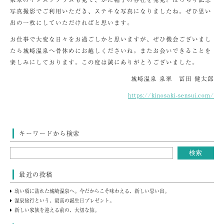
写真撮影でご利用いただき、ステキな写真になりましたね。ぜひ思い
出の一枚にしていただければと思います。
お仕事で大変な日々をお過ごしかと思いますが、ぜひ機会ございまし
たら城崎温泉へ骨休めにお越しくださいね。またお会いできることを
楽しみにしております。この度は誠にありがとうございました。
城崎温泉 泉翠 冨田 健太郎
https://kinosaki-sensui.com/
キーワードから検索
最近の投稿
幼い頃に訪れた城崎温泉へ。今だからこそ味わえる、新しい思い出。
温泉旅行という、最高の誕生日プレゼント。
新しい家族を迎える前の、大切な旅。