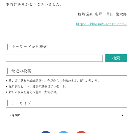
本当にありがとうございました。
城崎温泉 泉翠 冨田 健太郎
https://kinosaki-sensui.com/
キーワードから検索
最近の投稿
幼い頃に訪れた城崎温泉へ。今だからこそ味わえる、新しい思い出。
温泉旅行という、最高の誕生日プレゼント。
新しい家族を迎える前の、大切な旅。
アーカイブ