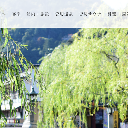
方へ
客室
館内・施設
貸切温泉
貸切サウナ
料理
周