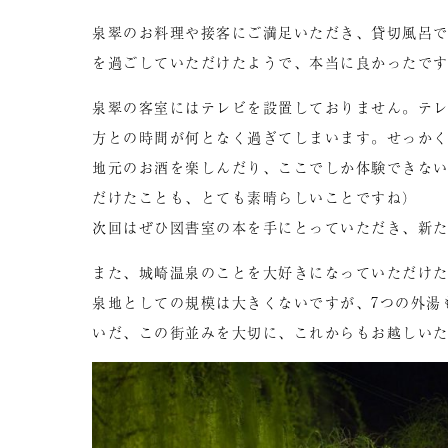
泉翠のお料理や接客にご満足いただき、貸切風呂
を過ごしていただけたようで、本当に良かったで
泉翠の客室にはテレビを設置しておりません。テレ
方との時間が何となく過ぎてしまいます。せっか
地元のお酒を楽しんだり、ここでしか体験できな
だけたことも、とても素晴らしいことですね）
次回はぜひ図書室の本を手にとっていただき、新
また、城崎温泉のことを大好きになっていただけ
泉地としての規模は大きくないですが、7つの外湯
いだ、この街並みを大切に、これからもお越しい