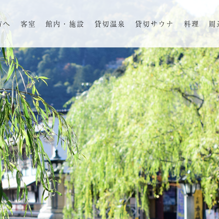
方へ
客室
館内・施設
貸切温泉
貸切サウナ
料理
周