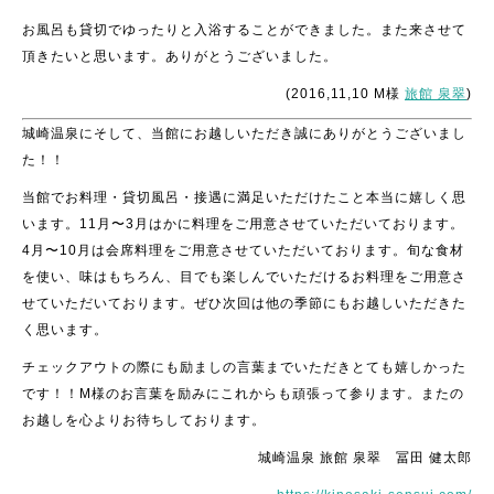
お風呂も貸切でゆったりと入浴することができました。また来させて
頂きたいと思います。ありがとうございました。
(2016,11,10 M様
旅館 泉翠
)
城崎温泉にそして、当館にお越しいただき誠にありがとうございまし
た！！
当館でお料理・貸切風呂・接遇に満足いただけたこと本当に嬉しく思
います。11月〜3月はかに料理をご用意させていただいております。
4月〜10月は会席料理をご用意させていただいております。旬な食材
を使い、味はもちろん、目でも楽しんでいただけるお料理をご用意さ
せていただいております。ぜひ次回は他の季節にもお越しいただきた
く思います。
チェックアウトの際にも励ましの言葉までいただきとても嬉しかった
です！！M様のお言葉を励みにこれからも頑張って参ります。またの
お越しを心よりお待ちしております。
城崎温泉 旅館 泉翠 冨田 健太郎