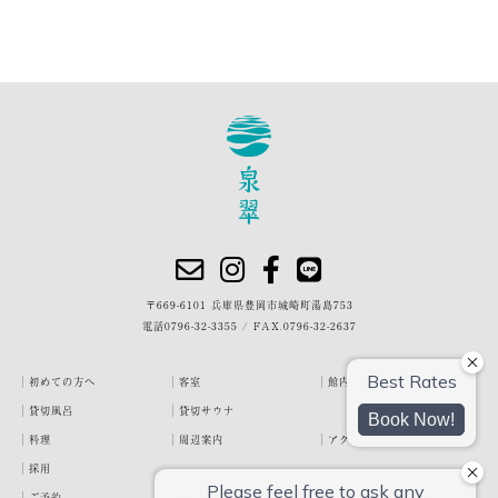
〒669-6101 兵庫県豊岡市城崎町湯島753
電話
0796-32-3355
/
FAX.0796-32-2637
初めての方へ
客室
館内・施設
貸切風呂
貸切サウナ
料理
周辺案内
アクセス
採用
ご予約
宿泊約款
プライバシーポリシー