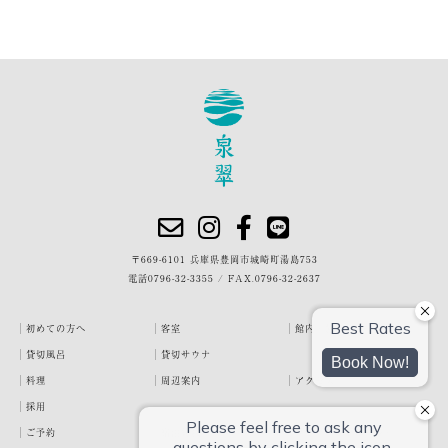
〒669-6101 兵庫県豊岡市城崎町湯島753
電話
0796-32-3355
/
FAX.0796-32-2637
初めての方へ
客室
館内・施設
貸切風呂
貸切サウナ
料理
周辺案内
アクセス
採用
ご予約
宿泊約款
プライバシーポリシー