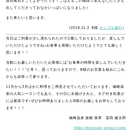
貸切風呂すごくよかったです！ごはんもこの値段であんなにたくさん
出してくださっておなかいっぱいになりました♪
また来たいと思います。
(2016,11,3 B様
カップル旅行
）
当日はご到着が少し遅れられたので心配しておりましたが、楽しんで
いただけたようですね♪お食事も堪能いただけたようでとても嬉しく
思います！！
当館にお越しいただいたお客様には”お食事の時間を楽しんでいただき
たい！！！”と常々、思っておりますので、B様のお言葉を励みにこれ
からも頑張って参ります。
11月から3月はかに料理をご用意させていただいております。城崎温
泉の人気シーズンでもあり、その日に水揚げされた、タグ付き松葉が
には最高です♪ぜひお時間ありましたらB様のお越しをお待ちしており
ます！！！
城崎温泉 旅館 泉翠 冨田 健太郎
https://kinosaki-sensui.com/