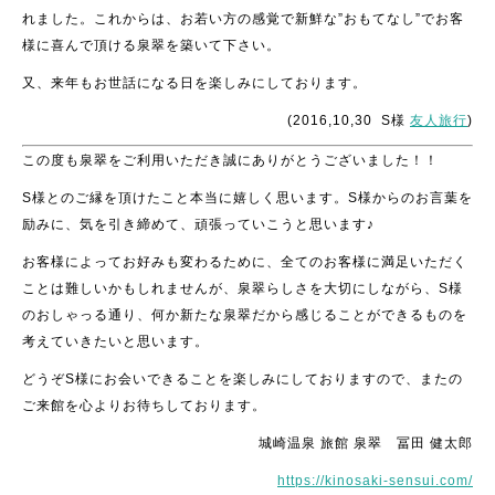
れました。これからは、お若い方の感覚で新鮮な”おもてなし”でお客
様に喜んで頂ける泉翠を築いて下さい。
又、来年もお世話になる日を楽しみにしております。
(2016,10,30 S様
友人旅行
)
この度も泉翠をご利用いただき誠にありがとうございました！！
S様とのご縁を頂けたこと本当に嬉しく思います。S様からのお言葉を
励みに、気を引き締めて、頑張っていこうと思います♪
お客様によってお好みも変わるために、全てのお客様に満足いただく
ことは難しいかもしれませんが、泉翠らしさを大切にしながら、S様
のおしゃっる通り、何か新たな泉翠だから感じることができるものを
考えていきたいと思います。
どうぞS様にお会いできることを楽しみにしておりますので、またの
ご来館を心よりお待ちしております。
城崎温泉 旅館 泉翠 冨田 健太郎
https://kinosaki-sensui.com/