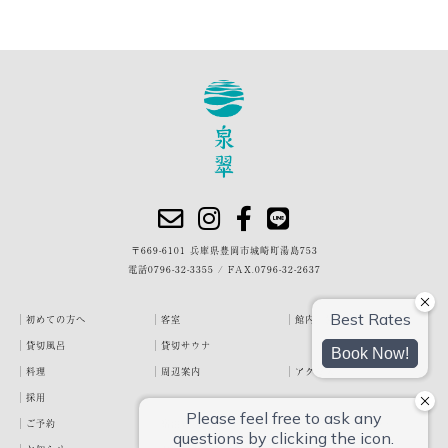
〒669-6101 兵庫県豊岡市城崎町湯島753
電話
0796-32-3355
/
FAX.0796-32-2637
初めての方へ
客室
館内・施設
貸切風呂
貸切サウナ
料理
周辺案内
アクセス
採用
ご予約
宿泊約款
プライバシーポリシー