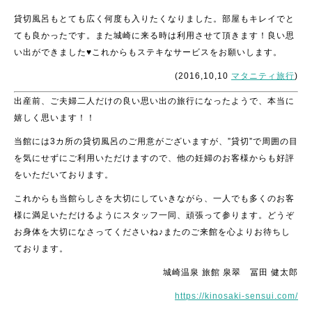
貸切風呂もとても広く何度も入りたくなりました。部屋もキレイでと
ても良かったです。また城崎に来る時は利用させて頂きます！良い思
い出ができました♥これからもステキなサービスをお願いします。
(2016,10,10
マタニティ旅行
)
出産前、ご夫婦二人だけの良い思い出の旅行になったようで、本当に
嬉しく思います！！
当館には3カ所の貸切風呂のご用意がございますが、”貸切”で周囲の目
を気にせずにご利用いただけますので、他の妊婦のお客様からも好評
をいただいております。
これからも当館らしさを大切にしていきながら、一人でも多くのお客
様に満足いただけるようにスタッフ一同、頑張って参ります。どうぞ
お身体を大切になさってくださいね♪またのご来館を心よりお待ちし
ております。
城崎温泉 旅館 泉翠 冨田 健太郎
https://kinosaki-sensui.com/