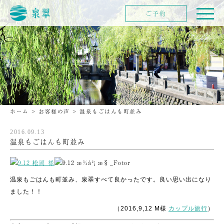
ご予約
ホーム
>
お客様の声
>
温泉もごはんも町並み
2016.09.13
温泉もごはんも町並み
温泉もごはんも町並み、泉翠すべて良かったです。良い思い出になり
ました！！
（2016,9,12 M様
カップル旅行
）