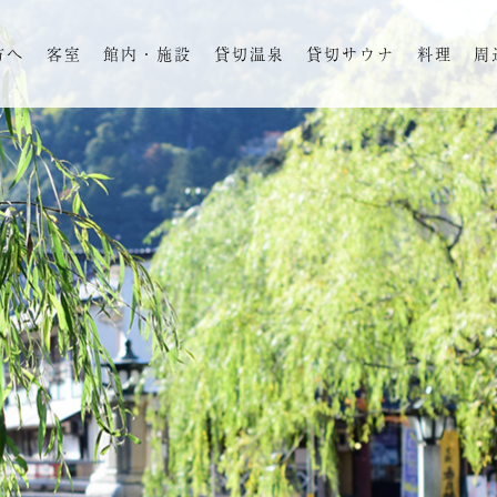
方へ
客室
館内・施設
貸切温泉
貸切サウナ
料理
周