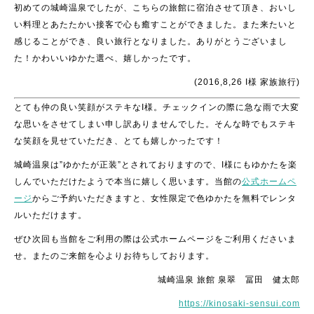
初めての城崎温泉でしたが、こちらの旅館に宿泊させて頂き、おいし
い料理とあたたかい接客で心も癒すことができました。また来たいと
感じることができ、良い旅行となりました。ありがとうございまし
た！かわいいゆかた選べ、嬉しかったです。
(2016,8,26 I様 家族旅行)
とても仲の良い笑顔がステキなI様。チェックインの際に急な雨で大変
な思いをさせてしまい申し訳ありませんでした。そんな時でもステキ
な笑顔を見せていただき、とても嬉しかったです！
城崎温泉は”ゆかたが正装”とされておりますので、I様にもゆかたを楽
しんでいただけたようで本当に嬉しく思います。当館の
公式ホームペ
ージ
からご予約いただきますと、女性限定で色ゆかたを無料でレンタ
ルいただけます。
ぜひ次回も当館をご利用の際は公式ホームページをご利用くださいま
せ。またのご来館を心よりお待ちしております。
城崎温泉 旅館 泉翠 冨田 健太郎
https://kinosaki-sensui.com