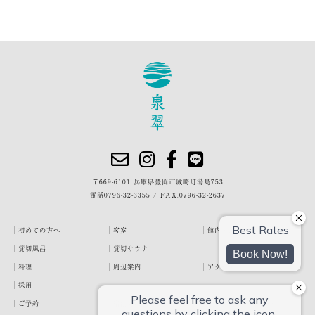
〒669-6101 兵庫県豊岡市城崎町湯島753
電話
0796-32-3355
/
FAX.0796-32-2637
初めての方へ
客室
館内・施設
貸切風呂
貸切サウナ
料理
周辺案内
アクセス
採用
ご予約
宿泊約款
プライバシーポリシー