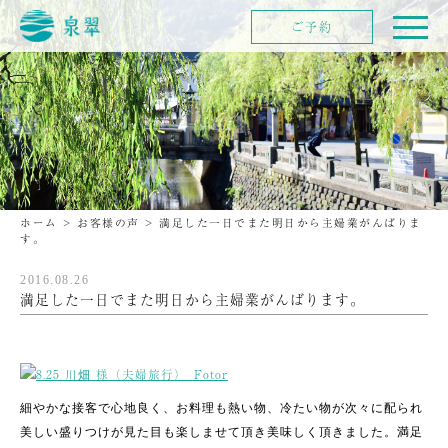
ご予約
ホーム
>
お客様の声
>
満足した一日でまた明日から主婦業がんばりま
す。
2016.08.26
満足した一日でまた明日から主婦業がんばります。
細やかな接客で心地良く、お料理も熱い物、冷たい物が次々に配られ
美しい盛りつけが見た目も楽しませて頂き美味しく頂きました。満足