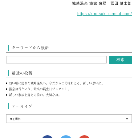
城崎温泉 旅館 泉翠 冨田 健太郎
https://kinosaki-sensui.com/
キーワードから検索
最近の投稿
幼い頃に訪れた城崎温泉へ。今だからこそ味わえる、新しい思い出。
温泉旅行という、最高の誕生日プレゼント。
新しい家族を迎える前の、大切な旅。
アーカイブ