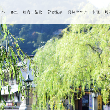
方へ
客室
館内・施設
貸切温泉
貸切サウナ
料理
周