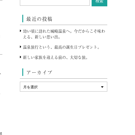
最近の投稿
っ
幼い頃に訪れた城崎温泉へ。今だからこそ味わ
張
える、新しい思い出。
温泉旅行という、最高の誕生日プレゼント。
新しい家族を迎える前の、大切な旅。
アーカイブ
ト
を
担
と
、
郎