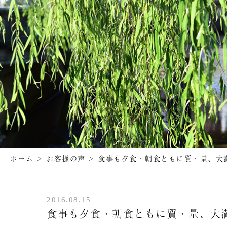
ホーム
>
お客様の声
>
食事も夕食・朝食ともに質・量、大
2016.08.15
食事も夕食・朝食ともに質・量、大