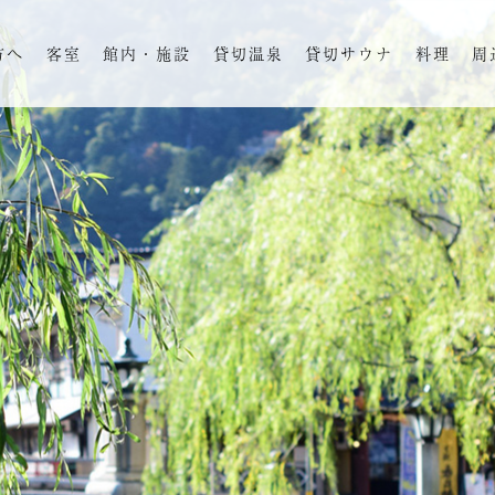
方へ
客室
館内・施設
貸切温泉
貸切サウナ
料理
周