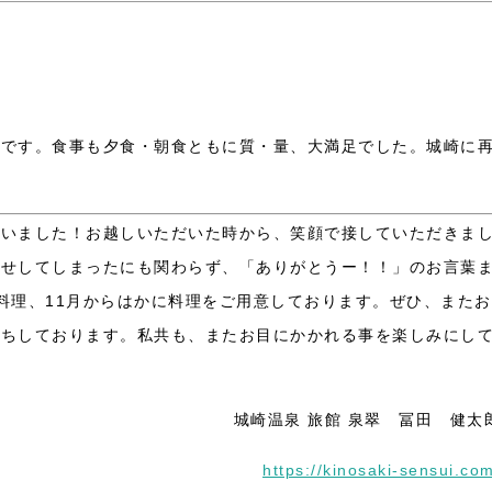
たです。食事も夕食・朝食ともに質・量、大満足でした。城崎に
。
ざいました！お越しいただいた時から、笑顔で接していただきま
たせしてしまったにも関わらず、「ありがとうー！！」のお言葉
料理、11月からはかに料理をご用意しております。ぜひ、またお
待ちしております。私共も、またお目にかかれる事を楽しみにし
城崎温泉 旅館 泉翠 冨田 健太
https://kinosaki-sensui.co