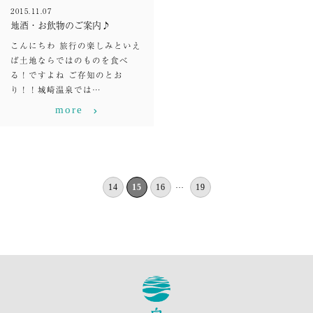
2015.11.07
地酒・お飲物のご案内♪
こんにちわ 旅行の楽しみといえ
ば土地ならではのものを食べ
る！ですよね ご存知のとお
り！！城崎温泉では…
more
14
15
16
19