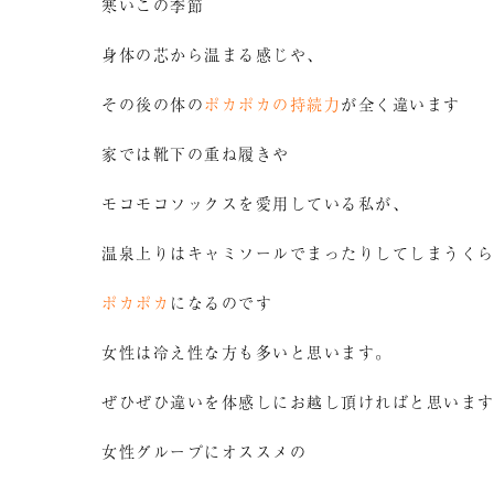
寒いこの季節
身体の芯から温まる感じや、
その後の体の
ポカポカの持続力
が全く違います
家では靴下の重ね履きや
モコモコソックスを愛用している私が、
温泉上りはキャミソールでまったりしてしまうく
ポカポカ
になるのです
女性は冷え性な方も多いと思います。
ぜひぜひ違いを体感しにお越し頂ければと思いま
女性グループにオススメの