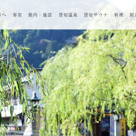
方へ
客室
館内・施設
貸切温泉
貸切サウナ
料理
周