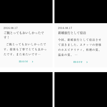
2016.08.17
2016.08.17
ご飯とってもおいしかったで
新婚旅行として宿泊
す！
今回、新婚旅行として宿泊させ
ご飯とってもおいしかったで
て頂きました。スタッフの皆様
す。接客も丁寧でとても良かっ
のホスピタリティ、料理の質、
たです。また来たいです…
温泉の質、 …
more
more