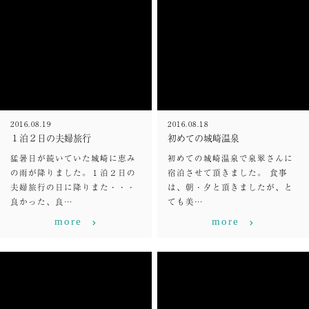
2016.08.19
2016.08.18
１泊２日の夫婦旅行
初めての城崎温泉
猛暑日が続いていた城崎に恵み
初めての城崎温泉で泉翠さんに
の雨が降りました。１泊２日の
宿泊させて頂きました。 食事
夫婦旅行の日に降りまた・・・
は、朝・夕と頂きましたが、と
良かった、良…
ても美…
more
more