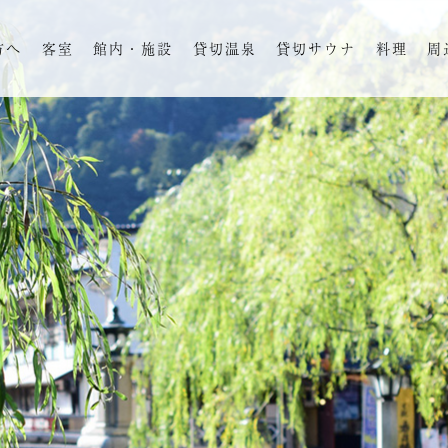
方へ
客室
館内・施設
貸切温泉
貸切サウナ
料理
周