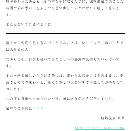
旅が終わったあとも、その本を手に取るたびに、城崎温泉で過ごした
時間や旅の思い出を少しでも思い出していただけたら嬉しく思いま
す。
またお会いできますように
遠方から何度も足を運んでくださることは、決して当たり前のことで
はありません。
だからこそ、再びお会いできたことへの感謝の気持ちでいっぱいで
す。
また次回お越しいただける際には、変わらぬ温かさはそのままに、季
節ごとの旬の味わいと、新たな本との出会いをご用意してお待ちして
おります。
この度も泉翠へお帰りいただき、誠にありがとうございました。
泉翠のご予約は
コチラ
城崎温泉 泉翠
https://kinosaki-sensui.com/