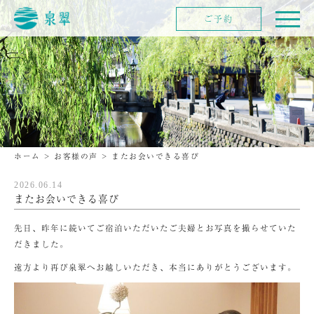
ご予約
ホーム
>
お客様の声
>
またお会いできる喜び
2026.06.14
またお会いできる喜び
先日、昨年に続いてご宿泊いただいたご夫婦とお写真を撮らせていた
だきました。
遠方より再び泉翠へお越しいただき、本当にありがとうございます。