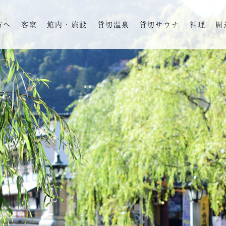
方へ
客室
館内・施設
貸切温泉
貸切サウナ
料理
周