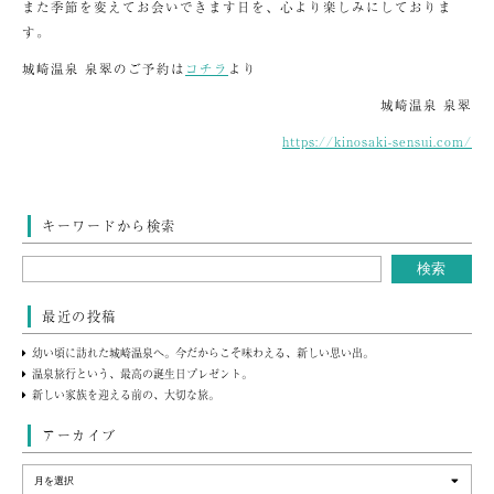
また季節を変えてお会いできます日を、心より楽しみにしておりま
す。
城崎温泉 泉翠のご予約は
コチラ
より
城崎温泉 泉翠
https://kinosaki-sensui.com/
キーワードから検索
最近の投稿
幼い頃に訪れた城崎温泉へ。今だからこそ味わえる、新しい思い出。
温泉旅行という、最高の誕生日プレゼント。
新しい家族を迎える前の、大切な旅。
アーカイブ