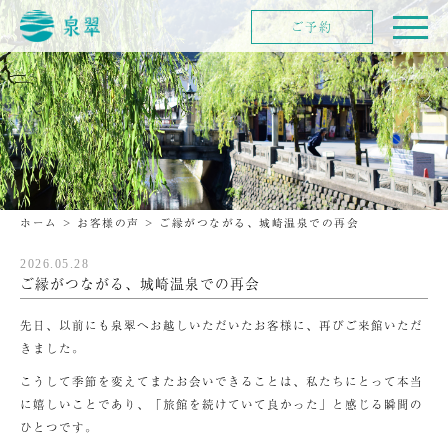
ご予約
ホーム
>
お客様の声
>
ご縁がつながる、城崎温泉での再会
2026.05.28
ご縁がつながる、城崎温泉での再会
先日、以前にも泉翠へお越しいただいたお客様に、再びご来館いただ
きました。
こうして季節を変えてまたお会いできることは、私たちにとって本当
に嬉しいことであり、「旅館を続けていて良かった」と感じる瞬間の
ひとつです。