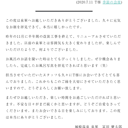
(2020.7.11 T様
季節の会席
)
この度は泉翠へお越しいただきありがとうございました。久々に元気
なお顔を拝見できて、本当に嬉しかったです。
昨年の11月に半年間の改装工事を終えて、リニューアルさせていただ
きました。以前の泉翠とは雰囲気も大きく変わりましたが、楽しんで
いただけたようで、何よりでございました。
お風呂のお話を聞いた時はとてもびっくりしました。ぜひ機会ありま
したら、完成したお風呂写真を拝見できればと思います（笑）
担当させていただいたスタッフも久々にT様にお会いできてとても喜
んでおりました。これからもこのご縁を大切にさせていただきたく思
いますので、どうぞよろしくお願い致します。
またぜひお越しいただき、楽しい時間をお過ごしいただければと思い
ます。不安な日々がまだ続くかと思いますが、どうぞご自愛なさって
くださいませ。またお会いできる日を楽しみにしております。この度
は本当にありがとうございました。
城崎温泉 泉翠 冨田 健太郎