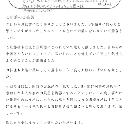
ご宿泊のご感想
昨日からお世話になりありがとうございました。8年振りに伺ったと
思うのですがすっかりリニューアルされて素敵になられていて驚きま
した。
若旦那様も立派な旦那様になられていて嬉しく感じました。昔からの
中居さんもいらっしゃって、私たちのことを覚えていて下さり気持ち
よく過ごすことが出来ました。
お料理も上品で美味しくて量もちょうど良くお腹いっぱいになりまし
た。
今回の目的は、陶器のお風呂の下見でした。8年前に陶器のお風呂に
感動した主人が家のお風呂を陶器にすることでした。この度、夢が叶
い新築中のお風呂にこちらのお風呂と同じような陶器風呂にすること
になりもう一度見て色々と真似をさせて頂こうと思っております。楽
しみです。
次はもう少しゆっくりと伺いたいと思います。