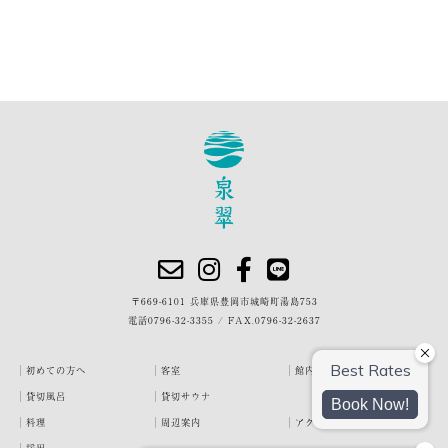
〒669-6101 兵庫県豊岡市城崎町湯島753
電話
0796-32-3355
/
FAX.0796-32-2637
初めての方へ
客室
館内・施設
貸切風呂
貸切サウナ
料理
周辺案内
アクセス