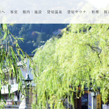
方へ
客室
館内・施設
貸切温泉
貸切サウナ
料理
周