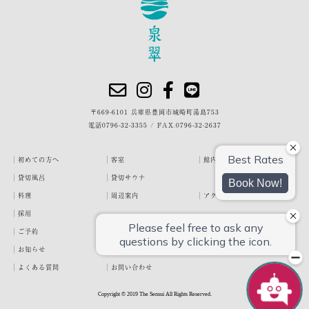
〒669-6101 兵庫県豊岡市城崎町湯島753
電話
0796-32-3355
/
FAX.0796-32-2637
初めての方へ
客室
館内・施設
貸切風呂
貸切サウナ
料理
周辺案内
アクセス
採用
ご予約
宿泊約款
プライバシーポリシー
お知らせ
お客様の声
泉翠ブログ
よくある質問
お問い合わせ
Copyright © 2019 The Sensui All Rights Reserved.