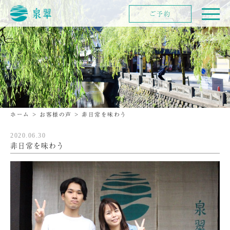
ご予約
ホーム
>
お客様の声
>
非日常を味わう
2020.06.30
非日常を味わう