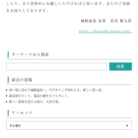
したら、また骨休めにお越しいただければと思います。またのご来館
をお待ちしております。
城崎温泉 泉翠 冨田 健太郎
https://kinosaki-sensui.com/
キーワードから検索
最近の投稿
幼い頃に訪れた城崎温泉へ。今だからこそ味わえる、新しい思い出。
温泉旅行という、最高の誕生日プレゼント。
新しい家族を迎える前の、大切な旅。
アーカイブ